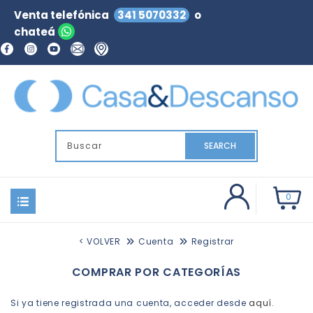
Venta telefónica
341 5070332
o
chateá
SEARCH
0
< VOLVER
Cuenta
Registrar
COMPRAR POR CATEGORÍAS
Si ya tiene registrada una cuenta, acceder desde
aquí
.