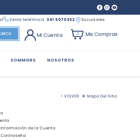
at
Venta telefónica
341 5070332
Sucursales
Mis Compras
EARCH
0
Mi Cuenta
SOMMIERS
NOSOTROS
< VOLVER
Mapa Del Sitio
as
enta
Información de la Cuenta
Contraseña