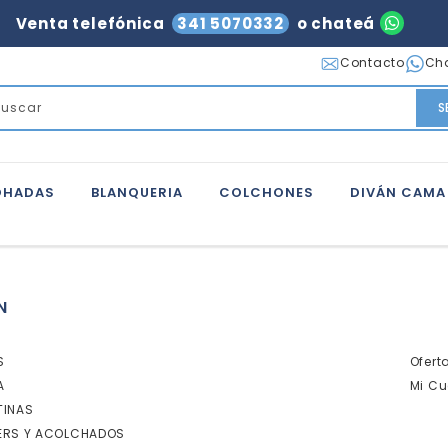
Venta telefónica
341 5070332
o chateá
Contacto
Ch
S
OHADAS
BLANQUERIA
COLCHONES
DIVÁN CAMA
N
S
Ofert
A
Mi Cu
TINAS
ERS Y ACOLCHADOS