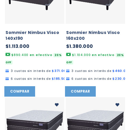
Sommier Nimbus Visco
Sommier Nimbus Visco
140x190
160x200
$1.113.000
$1.380.000
$890.400
en efectivo
$1.104.000
en efectivo
20%
20%
OFF
OFF
$371.000,00
$460.00
3 cuotas sin interés de
3 cuotas sin interés de
$185.500,00
$230.00
6 cuotas sin interés de
6 cuotas sin interés de
COMPRAR
COMPRAR