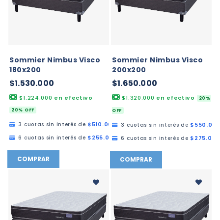
Sommier Nimbus Visco
Sommier Nimbus Visco
180x200
200x200
$1.530.000
$1.650.000
$1.224.000
en efectivo
$1.320.000
en efectivo
20%
20% OFF
OFF
$510.000,00
3 cuotas sin interés de
$550.00
3 cuotas sin interés de
$255.000,00
6 cuotas sin interés de
$275.000
6 cuotas sin interés de
COMPRAR
COMPRAR