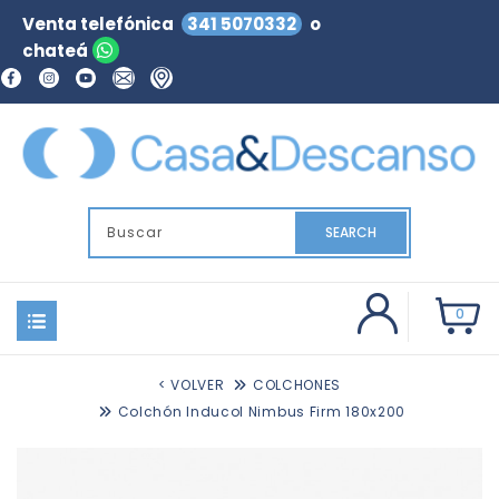
Venta telefónica
341 5070332
o
chateá
SEARCH
0
< VOLVER
COLCHONES
Colchón Inducol Nimbus Firm 180x200