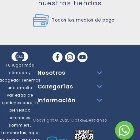
nuestras tiendas
Todos los medios de pago
Tu lugar más
Nosotros
cómodo y
acogedor.Tenemos
Categorías
una amplia
variedad de
Información
opciones para tu
bienestar:
colchones,
Copyright © 2025 Casa&Descanso
sommiers,
almohadas, ropa