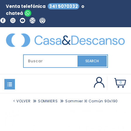
Venta telefónica
341 5070332
o
chateá
SEARCH
0
< VOLVER
SOMMIERS
Sommier Xl Común 90x190