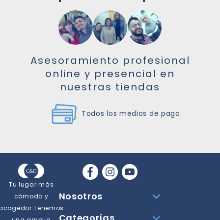
Asesoramiento profesional
online y presencial en
nuestras tiendas
Todos los medios de pago
Tu lugar más
Nosotros
cómodo y
acogedor.Tenemos
Categorías
una amplia