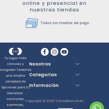
online y presencial en
nuestras tiendas
Todos los medios de pago
Tu lugar más
Nosotros
cómodo y
acogedor.Tenemos
Categorías
una amplia
variedad de
Información
opciones para tu
bienestar:
colchones,
Copyright © 2025 Casa&Descanso
sommiers,