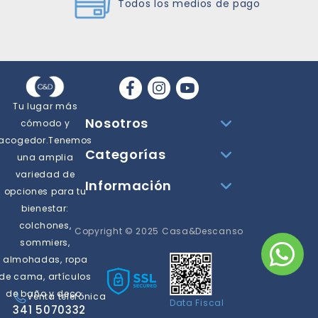
Todos los medios de pago
Tu lugar más
Nosotros
cómodo y
acogedor.Tenemos
Categorías
una amplia
variedad de
Información
opciones para tu
bienestar:
colchones,
Copyright © 2025 Casa&Descanso
sommiers,
almohadas, ropa
de cama, artículos
de baño y deco.
Venta telefónica
Data Fiscal
341 5070332