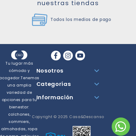
nuestras tiendas
Todos los medios de pago
Las mejores marcas
Tu lugar más
Nosotros
cómodo y
acogedor.Tenemos
Categorías
una amplia
variedad de
Información
opciones para tu
bienestar:
colchones,
Copyright © 2025 Casa&Descanso
sommiers,
almohadas, ropa