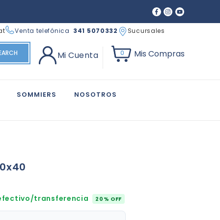
at
Venta telefónica
341 5070332
Sucursales
Mis Compras
EARCH
0
Mi Cuenta
SOMMIERS
NOSOTROS
70x40
fectivo/transferencia
20% OFF