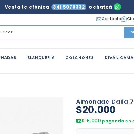
Venta telefónica
341 5070332
o chateá
Contacto
Ch
S
OHADAS
BLANQUERIA
COLCHONES
DIVÁN CAMA
Almohada Dalia 
$20.000
$16.000
pagando en e