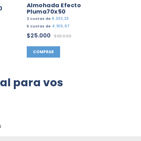
Almohada Efecto
0
Eco C
Pluma70x50
3 cuotas
8.333,33
3 cuotas de
6 cuotas
4.166,67
6 cuotas de
$16.5
$25.000
$35.000
COMP
COMPRAR
al para vos
s