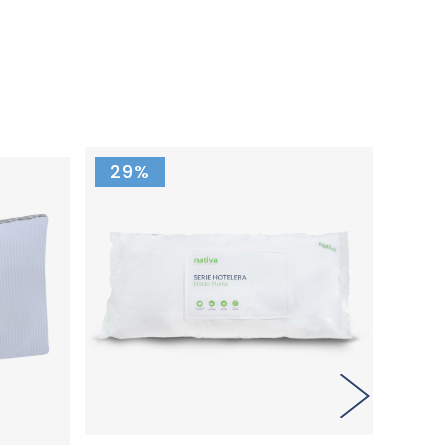
s
29%