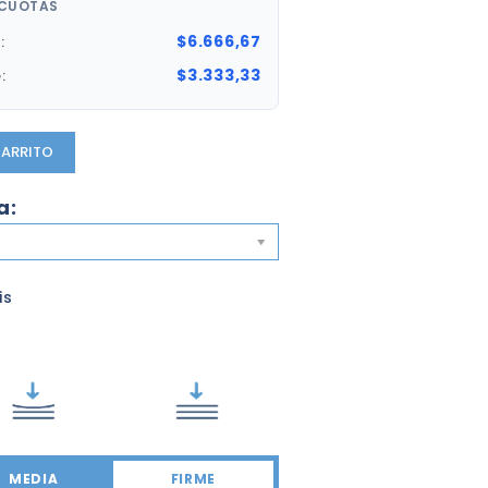
 CUOTAS
$6.666,67
:
$3.333,33
:
CARRITO
a:
is
MEDIA
FIRME