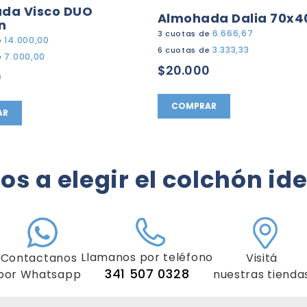
da Visco DUO
Almohada Dalia 70x4
n
6.666,67
3 cuotas de
14.000,00
e
3.333,33
6 cuotas de
7.000,00
e
$20.000
0
COMPRAR
AR
s a elegir el colchón ide
Llamanos por teléfono
Contactanos
Visitá
341 507 0328
por Whatsapp
nuestras tienda