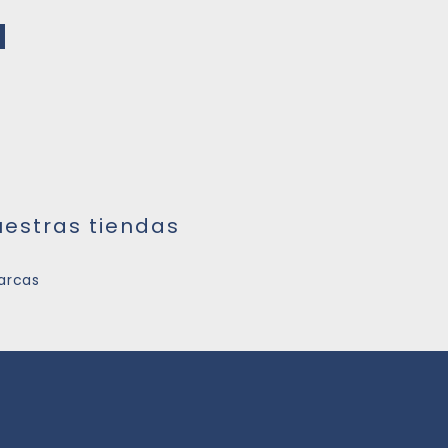
d
uestras tiendas
arcas