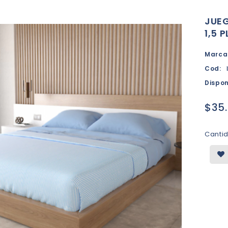
JUEG
1,5 
Marca
Cod:
Dispon
$35
Canti